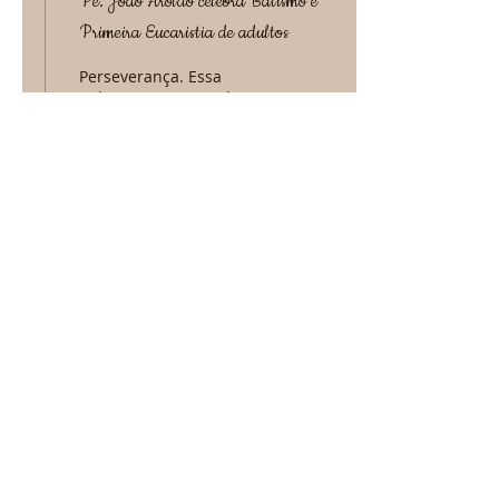
Pe. João Aroldo celebra Batismo e
Primeira Eucaristia de adultos
Perseverança. Essa
palavra representa bem
os nove adultos que, no
último sábado (12),
receberam os
sacramentos do Batismo
e da Primeira...
211
0
2
Paróquia Santa Teresinha
Praça Rui Barbosa, s/n - Santa Terezinha,
Santo André/SP
Informações: Tel.
(11) 4996-3506
| WhatsApp.
(11) 99971-5580
|
teresinha.sa@diocesesa.org.br
| Redes
sociais: @santateresinhasa