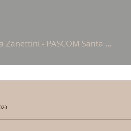
Sandra Zanettini - PASCOM Santa Teresinha
nettini - PASCOM Santa Te
2020