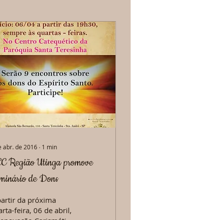
e abr. de 2016
∙
1
min
C Região Utinga promove
minário de Dons
partir da próxima
rta-feira, 06 de abril,