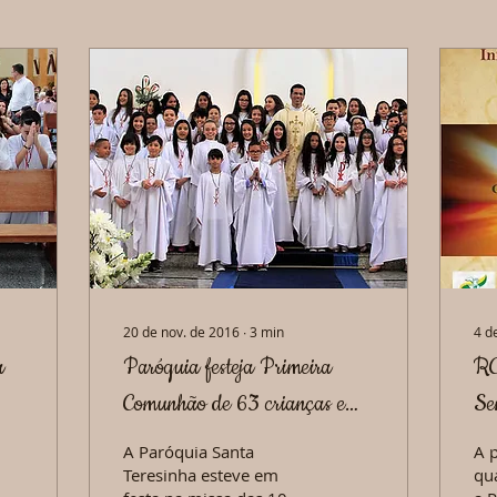
20 de nov. de 2016
∙
3
min
4 d
a
Paróquia festeja Primeira
RC
Comunhão de 63 crianças e
Se
jovens
A Paróquia Santa
A 
Teresinha esteve em
qua