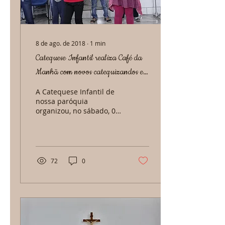
8 de ago. de 2018
∙
1
min
Catequese Infantil realiza Café da
Manhã com novos catequizandos e
famílias
A Catequese Infantil de
nossa paróquia
organizou, no sábado, 04
de agosto, um Café da
Manhã muito gostoso
com os pais e
responsáveis de...
72
0