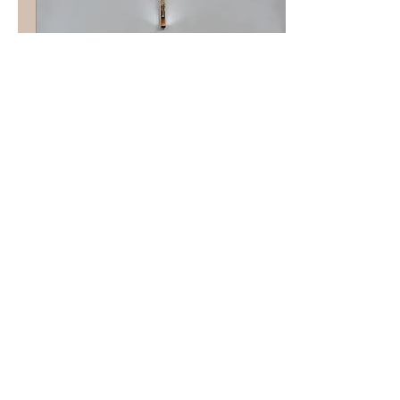
5 de mai. de 2018
∙
2
min
Setor Kids faz entrega do Pai
Nosso para as crianças
No último domingo, 30
de abril, na missa das 10
h, dedicada às crianças, o
Setor Kids, organizou
uma celebração especial
para representar...
298
0