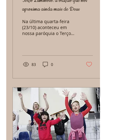
Terço Luminoso: a oração que nos
aproxima ainda mais de Deus
Na última quarta-feira
(23/10) aconteceu em
nossa paróquia o Terço
Luminoso, momento
preparado pelo Setor
Kids pelo menos uma vez
ao ano...
83
0