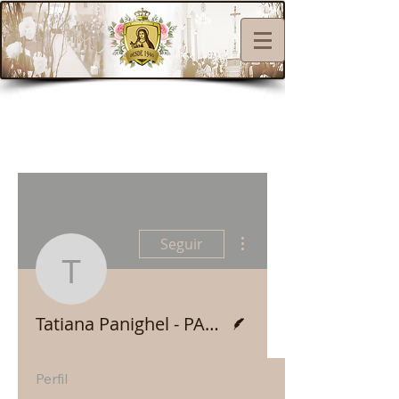
Mais ações
Seguir
Tatiana Panighel - PA
Escritor
Tatiana Panighel - PASCOM Santa Teresinha
Perfil