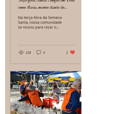
Terça-feira Santa: Confiar em Deus
como Maria, mesmo diante do
sofrimento
Na terça-feira da Semana
Santa, nossa comunidade
se reuniu para rezar o
tradicional Terço do
Encontro, momento de
muita piedade e
devoção...
228
0
2