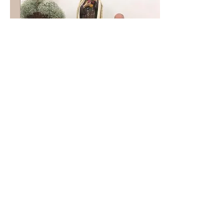
1 de fev. de 2021
∙
3
min
Jovem vocacionado de nossa
paróquia ingressa no Seminário
Propedêutico
No domingo dia 24 de
janeiro, durante a
Celebração Eucarística,
nossa comunidade teve a
alegria de celebrar a
missa de envio do
jovem...
232
0