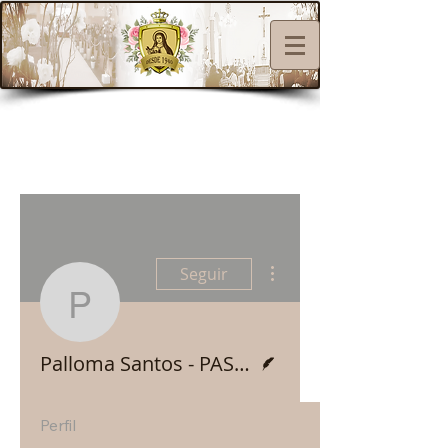
Mais ações
Seguir
Palloma Santos - PAS
Escritor
Palloma Santos - PASCOM Santa Teresinha
Perfil