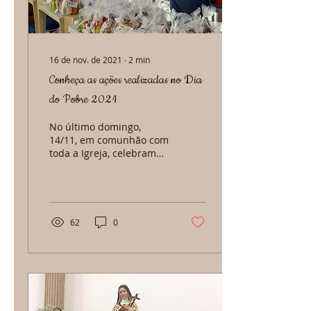
16 de nov. de 2021
∙
2
min
Conheça as ações realizadas no Dia
do Pobre 2021
No último domingo,
14/11, em comunhão com
toda a Igreja, celebramos
a 5ª edição do “Dia
Mundial dos Pobres”.
Esta data foi instituída...
62
0