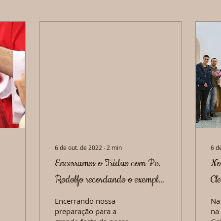
6 de out. de 2022
∙
2
min
6 d
Encerramos o Tríduo com Pe.
No
Rodolfo recordando o exemplo
Cl
de Santa Teresinha
da
Encerrando nossa
Na
preparação para a
na