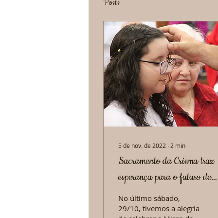
Posts
5 de nov. de 2022
∙
2
min
Sacramento da Crisma traz
esperança para o futuro de
nossa igreja
No último sábado,
29/10, tivemos a alegria