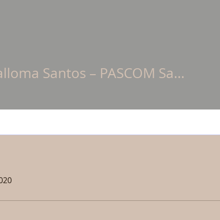
Por Palloma Santos – PASCOM Santa Teresinha
oma Santos – PASCOM Santa
2020