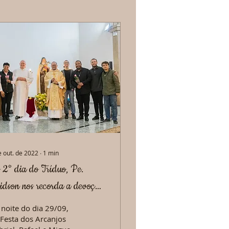
e out. de 2022
∙
1
min
 2° dia do Tríduo, Pe.
eidson nos recorda a devoção
 padroeira aos Santos Anjos
 noite do dia 29/09,
 Festa dos Arcanjos