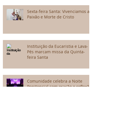
Sexta-feira Santa: Vivenciamos a
Paixão e Morte de Cristo
Instituição da Eucaristia e Lava-
Pés marcam missa da Quinta-
feira Santa
Comunidade celebra a Noite
Penitencial com oração e reflexão
Terça-feira Santa: Confiar em
Deus como Maria, mesmo diante
do sofrimento