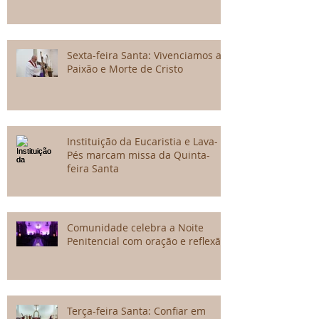
Sexta-feira Santa: Vivenciamos a
Paixão e Morte de Cristo
Instituição da Eucaristia e Lava-
Pés marcam missa da Quinta-
feira Santa
Comunidade celebra a Noite
Penitencial com oração e reflexão
Terça-feira Santa: Confiar em