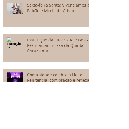
Sexta-feira Santa: Vivenciamos a
Paixão e Morte de Cristo
Instituição da Eucaristia e Lava-
Pés marcam missa da Quinta-
feira Santa
Comunidade celebra a Noite
Penitencial com oração e reflexão
Terça-feira Santa: Confiar em
Deus como Maria, mesmo diante
do sofrimento