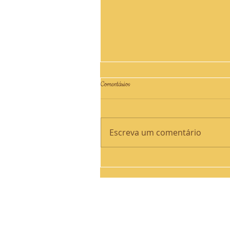
Comentários
Escreva um comentário
Jesus ressuscitou! Aleluia, aleluia!