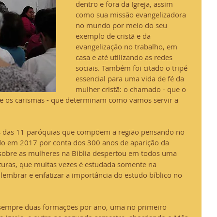
dentro e fora da Igreja, assim 
como sua missão evangelizadora 
no mundo por meio do seu 
exemplo de cristã e da 
evangelização no trabalho, em 
casa e até utilizando as redes 
sociais. Também foi citado o tripé 
essencial para uma vida de fé da 
mulher cristã: o chamado - que o 
o e os carismas - que determinam como vamos servir a 
es das 11 paróquias que compõem a região pensando no 
o em 2017 por conta dos 300 anos de aparição da 
sobre as mulheres na Bíblia despertou em todos uma 
ituras, que muitas vezes é estudada somente na 
embrar e enfatizar a importância do estudo bíblico no 
ar sempre duas formações por ano, uma no primeiro 