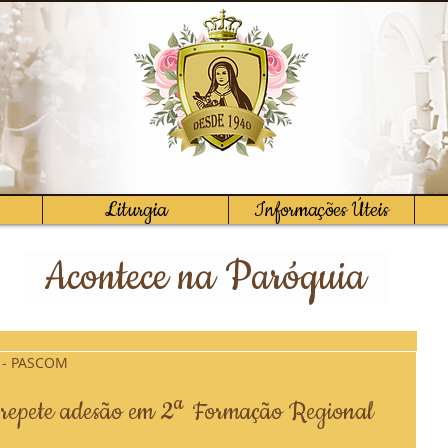
Liturgia
Informações Úteis
Acontece na Paróquia
z - PASCOM
 repete adesão em 2ª Formação Regional