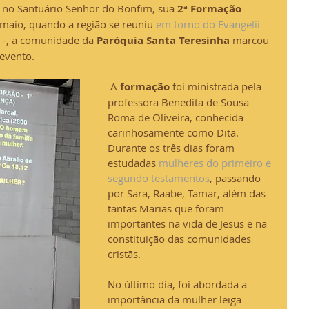
), no Santuário Senhor do Bonfim, sua 
2ª Formação 
 maio, quando a região se reuniu 
em torno do Evangelii 
a -, a comunidade da 
Paróquia Santa Teresinha
 marcou 
evento. 
 A 
formação
 foi ministrada pela 
professora Benedita de Sousa 
Roma de Oliveira, conhecida 
carinhosamente como Dita. 
Durante os três dias foram 
estudadas 
mulheres do primeiro e 
segundo testamentos
, passando 
por Sara, Raabe, Tamar, além das 
tantas Marias que foram 
importantes na vida de Jesus e na 
constituição das comunidades 
cristãs. 
No último dia, foi abordada a 
importância da mulher leiga 