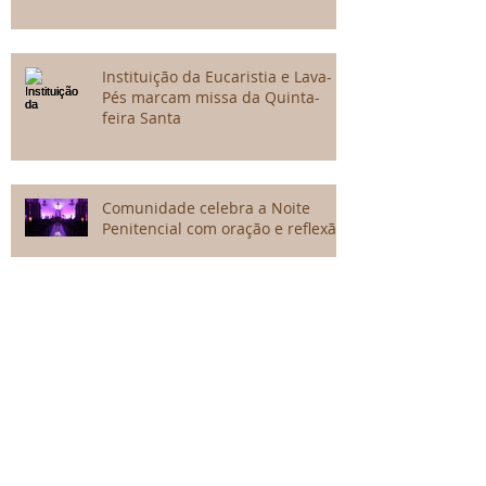
Instituição da Eucaristia e Lava-
Pés marcam missa da Quinta-
feira Santa
Comunidade celebra a Noite
Penitencial com oração e reflexão
Terça-feira Santa: Confiar em
Deus como Maria, mesmo diante
do sofrimento
Domingo de Ramos dá início à