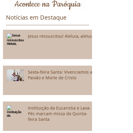
Acontece na Paróquia
Notícias em Destaque
Jesus ressuscitou! Aleluia, aleluia!
Sexta-feira Santa: Vivenciamos a
Paixão e Morte de Cristo
Instituição da Eucaristia e Lava-
Pés marcam missa da Quinta-
feira Santa