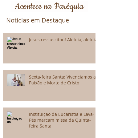
Acontece na Paróquia
Notícias em Destaque
Jesus ressuscitou! Aleluia, aleluia!
Sexta-feira Santa: Vivenciamos a
Paixão e Morte de Cristo
Instituição da Eucaristia e Lava-
Pés marcam missa da Quinta-
feira Santa