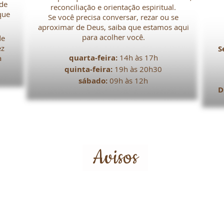
 de
reconciliação e orientação espiritual.
que
Se você precisa conversar, rezar ou se
aproximar de Deus, saiba que estamos aqui
para acolher você.
de
ez
S
quarta-feira:
14h às 17h
a
quinta-feira:
19h às 20h30
sábado:
09h às 12h
D
Avisos