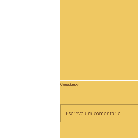
Comentários
Escreva um comentário
Jesus ressuscitou! Aleluia, aleluia!