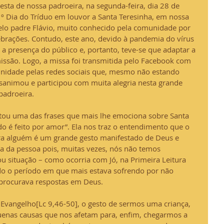
esta de nossa padroeira, na segunda-feira, dia 28 de 
º Dia do Tríduo em louvor a Santa Teresinha, em nossa 
pelo padre Flávio, muito conhecido pela comunidade por 
lebrações. Contudo, este ano, devido à pandemia do vírus 
a presença do público e, portanto, teve-se que adaptar a 
issão. Logo, a missa foi transmitida pelo Facebook com 
nidade pelas redes sociais que, mesmo não estando 
esanimou e participou com muita alegria nesta grande 
padroeira.
itou uma das frases que mais lhe emociona sobre Santa 
o é feito por amor”. Ela nos traz o entendimento que o 
a alguém é um grande gesto manifestado de Deus e 
da da pessoa pois, muitas vezes, nós não temos 
u situação – como ocorria com Jó, na Primeira Leitura 
ndo o período em que mais estava sofrendo por não 
 procurava respostas em Deus.
Evangelho[Lc 9,46-50], o gesto de sermos uma criança, 
enas causas que nos afetam para, enfim, chegarmos a 