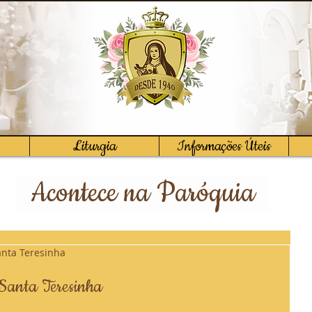
Liturgia
Informações Úteis
Acontece na Paróquia
nta Teresinha
 Santa Teresinha