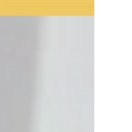
vida tem um começo e um fim, hoje
chegamos a...