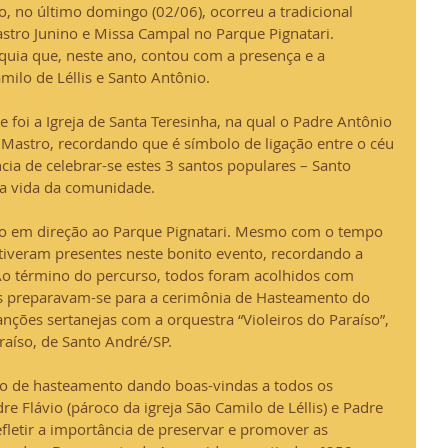
o, no último domingo (02/06), ocorreu a tradicional 
tro Junino e Missa Campal no Parque Pignatari. 
óquia que, neste ano, contou com a presença e a 
milo de Léllis e Santo Antônio.
foi a Igreja de Santa Teresinha, na qual o Padre Antônio 
 Mastro, recordando que é símbolo de ligação entre o céu 
cia de celebrar-se estes 3 santos populares – Santo 
na vida da comunidade.
o em direção ao Parque Pignatari. Mesmo com o tempo 
tiveram presentes neste bonito evento, recordando a 
 Ao término do percurso, todos foram acolhidos com 
is preparavam-se para a cerimônia de Hasteamento do 
anções sertanejas com a orquestra “Violeiros do Paraíso”, 
aíso, de Santo André/SP.
ção de hasteamento dando boas-vindas a todos os 
e Flávio (pároco da igreja São Camilo de Léllis) e Padre 
letir a importância de preservar e promover as 