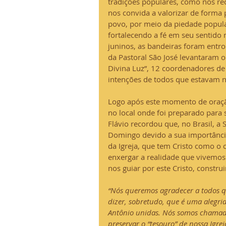
tradições populares, como nos re
nos convida a valorizar de forma 
povo, por meio da piedade popula
fortalecendo a fé em seu sentido 
juninos, as bandeiras foram entr
da Pastoral São José levantaram o
Divina Luz”, 12 coordenadores de 
intenções de todos que estavam n
Logo após este momento de oração
no local onde foi preparado para 
Flávio recordou que, no Brasil, a
Domingo devido a sua importância
da Igreja, que tem Cristo como o 
enxergar a realidade que vivemos
nos guiar por este Cristo, constr
“Nós queremos agradecer a todos q
dizer, sobretudo, que é uma alegri
Antônio unidas. Nós somos chamad
preservar o “tesouro” de nossa Igre