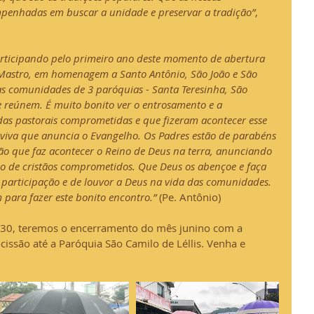
enhadas em buscar a unidade e preservar a tradição”
, 
articipando pelo primeiro ano deste momento de abertura 
Mastro, em homenagem a Santo Antônio, São João e São 
 comunidades de 3 paróquias - Santa Teresinha, São 
se reúnem. É muito bonito ver o entrosamento e a 
as pastorais comprometidas e que fizeram acontecer esse 
viva que anuncia o Evangelho. Os Padres estão de parabéns 
ção que faz acontecer o Reino de Deus na terra, anunciando 
 de cristãos comprometidos. Que Deus os abençoe e faça 
participação e de louvor a Deus na vida das comunidades. 
 para fazer este bonito encontro.”
 (Pe. Antônio)
h30, teremos o encerramento do mês junino com a 
cissão até a Paróquia São Camilo de Léllis. Venha e 