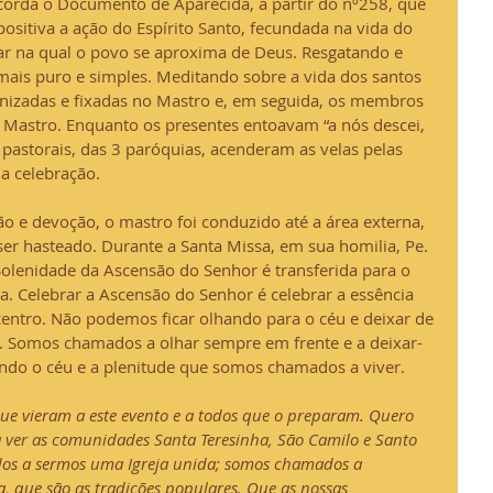
corda o Documento de Aparecida, a partir do nº258, que 
positiva a ação do Espírito Santo, fecundada na vida do 
r na qual o povo se aproxima de Deus. Resgatando e 
mais puro e simples. Meditando sobre a vida dos santos 
onizadas e fixadas no Mastro e, em seguida, os membros 
 Mastro. Enquanto os presentes entoavam “a nós descei, 
pastorais, das 3 paróquias, acenderam as velas pelas 
a celebração.
 e devoção, o mastro foi conduzido até a área externa, 
ser hasteado. Durante a Santa Missa, em sua homilia, Pe. 
 Solenidade da Ascensão do Senhor é transferida para o 
. Celebrar a Ascensão do Senhor é celebrar a essência 
centro. Não podemos ficar olhando para o céu e deixar de 
. Somos chamados a olhar sempre em frente e a deixar-
uindo o céu e a plenitude que somos chamados a viver.
ue vieram a este evento e a todos que o preparam. Quero 
a ver as comunidades Santa Teresinha, São Camilo e Santo 
os a sermos uma Igreja unida; somos chamados a 
ja, que são as tradições populares. Que as nossas 