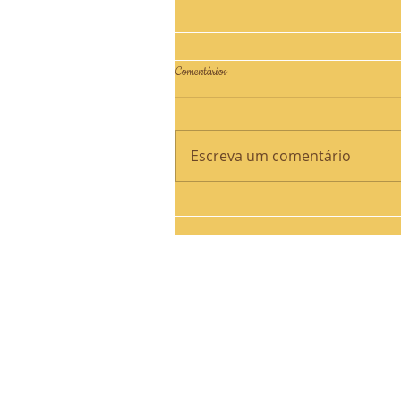
Comentários
Escreva um comentário
Jesus ressuscitou! Aleluia, aleluia!