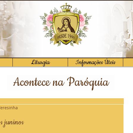
Liturgia
Informações Úteis
Acontece na Paróquia
Teresinha
s juninos