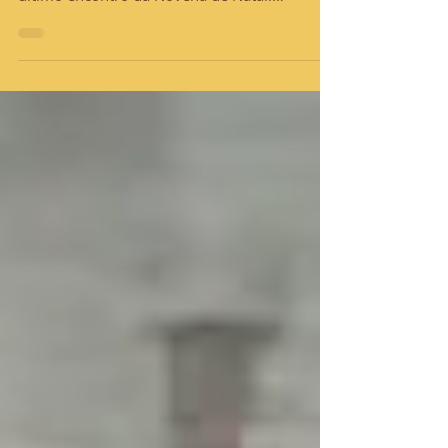
bela preparação para o Natal
Na noite de quinta-feira, 20 de dezembro,
nossa comunidade se reuniu para rezar o
último encontro da Novena de Natal.
Reunimos, assim,...