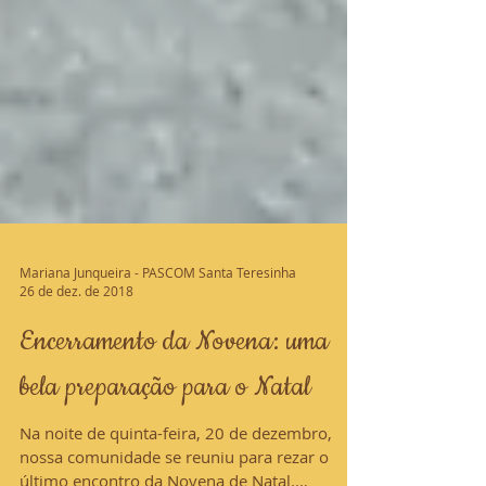
Mariana Junqueira - PASCOM Santa Teresinha
26 de dez. de 2018
Encerramento da Novena: uma